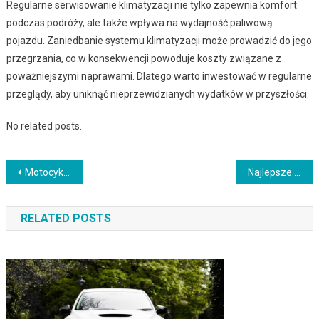
Regularne serwisowanie klimatyzacji nie tylko zapewnia komfort
podczas podróży, ale także wpływa na wydajność paliwową
pojazdu. Zaniedbanie systemu klimatyzacji może prowadzić do jego
przegrzania, co w konsekwencji powoduje koszty związane z
poważniejszymi naprawami. Dlatego warto inwestować w regularne
przeglądy, aby uniknąć nieprzewidzianych wydatków w przyszłości.
No related posts.
Nawigacja
Motocykle turystyczne: jak przygotować się do długiej podróży?
Najlepsze samochody dla pasjonatów sportów zimowych
wpisu
RELATED POSTS