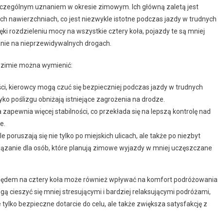
zczególnym uznaniem w okresie zimowym. Ich główną zaletą jest
ich nawierzchniach, co jest niezwykle istotne podczas jazdy w trudnych
ęki rozdzieleniu mocy na wszystkie cztery koła, pojazdy te są mniej
nie na nieprzewidywalnych drogach.
w zimie można wymienić:
ści, kierowcy mogą czuć się bezpieczniej podczas jazdy w trudnych
o poślizgu obniżają istniejące zagrożenia na drodze.
a zapewnia więcej stabilności, co przekłada się na lepszą kontrolę nad
e.
poruszają się nie tylko po miejskich ulicach, ale także po niezbyt
iązanie dla osób, które planują zimowe wyjazdy w mniej uczęszczane
apędem na cztery koła może również wpływać na komfort podróżowania
gą cieszyć się mniej stresującymi i bardziej relaksującymi podróżami,
ylko bezpieczne dotarcie do celu, ale także zwiększa satysfakcję z