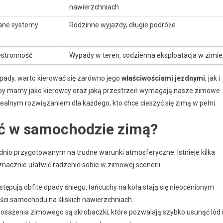
nawierzchniach
ane systemy
Rodzinne wyjazdy, długie podróże
estronność
Wypady w teren, codzienna eksploatacja w zimie
ady, warto kierować się zarówno jego
właściwościami jezdnymi
, jak i
eby mamy jako kierowcy oraz jaką przestrzeń wymagają nasze zimowe
dealnym rozwiązaniem dla każdego, kto chce cieszyć się zimą w pełni.
eć w samochodzie zimą?
nio przygotowanym na trudne warunki atmosferyczne. Istnieje kilka
acznie ułatwić radzenie sobie w zimowej scenerii.
tępują obfite opady śniegu, łańcuchy na koła stają się nieocenionym
ci samochodu na śliskich nawierzchniach.
żenia zimowego są skrobaczki, które pozwalają szybko usunąć lód 