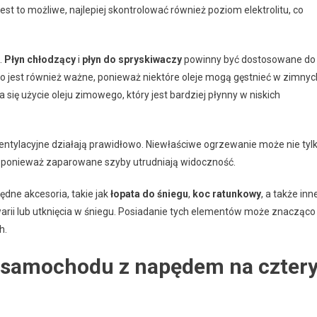
st to możliwe, najlepiej skontrolować również poziom elektrolitu, co
.
Płyn chłodzący
i
płyn do spryskiwaczy
powinny być dostosowane do
go jest również ważne, ponieważ niektóre oleje mogą gęstnieć w zimnyc
się użycie oleju zimowego, który jest bardziej płynny w niskich
entylacyjne działają prawidłowo. Niewłaściwe ogrzewanie może nie tyl
, ponieważ zaparowane szyby utrudniają widoczność.
ędne akcesoria, takie jak
łopata do śniegu
,
koc ratunkowy
, a także inn
rii lub utknięcia w śniegu. Posiadanie tych elementów może znacząco
h.
ia samochodu z napędem na czter