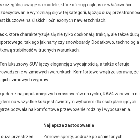
zczególną uwagę na modele, które oferują najlepsze właściwości
zdecydowanie wyróżniają się w tej kategorii, łącząc dużą przestronnoś
st kluczowe na śliskich i ośnieżonych nawierzchniach.
ack
, które charakteryzuje się nie tylko doskonałą trakcją, ale także dużą
portowego, takiego jak narty czy snowboardy. Dodatkowo, technologia
tkową stabilność w trudnych warunkach.
 Ten luksusowy SUV łączy elegancję z wydajnością, a także oferuje
ą prowadzenie w zimowych warunkach. Komfortowe wnętrze sprawia, że
ługich, zimowych wypraw.
o jeden z najpopularniejszych crossoverów na rynku, RAV4 zapewnia ni
pędem na wszystkie koła jest świetnym wyborem dla osób planujących
ętrze pozwala na komfortowe przewożenie rodziny i wyposażenia.
Najlepsze zastosowanie
 duża przestrzeń
Zimowe sporty, podróże po ośnieżonych