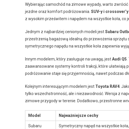
Wybierając samochód na zimowe wypady, warto zwrócić s
jezdne oraz komfort podróżowania.
SUV-y i crossover’y
z wysokim prześwitem i napędem na wszystkie koła, co je
Jednym z najbardziej cenionych modeli jest
Subaru Outb
przestrzenią bagażową idealną do przewożenia sprzętu s
symetrycznego napędu na wszystkie koła zapewnia wyją
Innym modelem, który zasługuje na uwagę, jest
Audi Q5
.
zaawansowane systemy kontroli trakcji, które ułatwiaj
podróżowanie staje się przyjemnością, nawet podczas d
Kolejnym interesującym modelem jest
Toyota RAV4
. Jak
tylko wszechstronność, ale i niezawodność. Wersja z na
zimowe przygody w terenie. Dodatkowo, przestronne wn
Model
Najważniejsze cechy
Subaru
Symetryczny napęd na wszystkie koła,