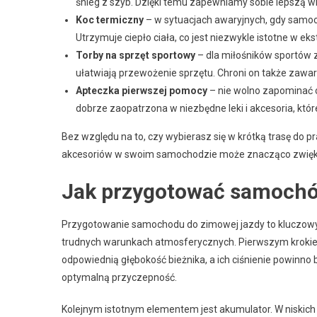
śnieg z szyb. Dzięki temu zapewniamy sobie lepszą w
Koc termiczny
– w sytuacjach awaryjnych, gdy samoc
Utrzymuje ciepło ciała, co jest niezwykle istotne w e
Torby na sprzęt sportowy
– dla miłośników sportów 
ułatwiają przewożenie sprzętu. Chroni on także zaw
Apteczka pierwszej pomocy
– nie wolno zapominać o 
dobrze zaopatrzona w niezbędne leki i akcesoria, k
Bez względu na to, czy wybierasz się w krótką trasę do p
akcesoriów w swoim samochodzie może znacząco zwięk
Jak przygotować samochó
Przygotowanie samochodu do zimowej jazdy to kluczowy
trudnych warunkach atmosferycznych. Pierwszym krokie
odpowiednią głębokość bieżnika, a ich ciśnienie powinn
optymalną przyczepność.
Kolejnym istotnym elementem jest akumulator. W niskic