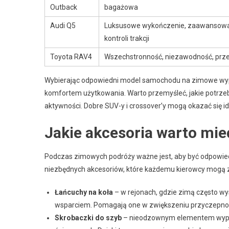
Outback
bagażowa
Audi Q5
Luksusowe wykończenie, zaawansow
kontroli trakcji
Toyota RAV4
Wszechstronność, niezawodność, prz
Wybierając odpowiedni model samochodu na zimowe wyp
komfortem użytkowania. Warto przemyśleć, jakie potrz
aktywności. Dobre SUV-y i crossover’y mogą okazać się i
Jakie akcesoria warto mi
Podczas zimowych podróży ważne jest, aby być odpowied
niezbędnych akcesoriów, które każdemu kierowcy mogą zn
Łańcuchy na koła
– w rejonach, gdzie zimą często wys
wsparciem. Pomagają one w zwiększeniu przyczepnoś
Skrobaczki do szyb
– nieodzownym elementem wyposa