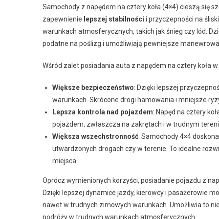
Samochody z napędem na cztery koła (4×4) cieszą się s
zapewnienie
lepszej stabilności
i przyczepności na ślisk
warunkach atmosferycznych, takich jak śnieg czy lód. Dzi
podatne na poślizg i umożliwiają pewniejsze manewrowa
Wśród zalet posiadania auta z napędem na cztery koła 
Większe bezpieczeństwo
: Dzięki lepszej przyczepno
warunkach. Skrócone drogi hamowania i mniejsze ryzyk
Lepsza kontrola nad pojazdem
: Napęd na cztery koł
pojazdem, zwłaszcza na zakrętach i w trudnym tereni
Większa wszechstronność
: Samochody 4×4 doskonale 
utwardzonych drogach czy w terenie. To idealne rozw
miejsca.
Oprócz wymienionych korzyści, posiadanie pojazdu z n
Dzięki lepszej dynamice jazdy, kierowcy i pasażerowie mo
nawet w trudnych zimowych warunkach. Umożliwia to nie t
podróży w trudnych warunkach atmosferycznych.