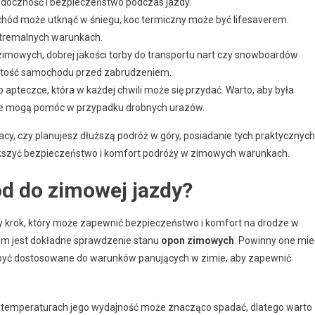
idoczność i bezpieczeństwo podczas jazdy.
hód może utknąć w śniegu, koc termiczny może być lifesaverem.
kstremalnych warunkach.
zimowych, dobrej jakości torby do transportu nart czy snowboardów
artość samochodu przed zabrudzeniem.
apteczce, która w każdej chwili może się przydać. Warto, aby była
tóre mogą pomóc w przypadku drobnych urazów.
racy, czy planujesz dłuższą podróż w góry, posiadanie tych praktycznych
szyć bezpieczeństwo i komfort podróży w zimowych warunkach.
d do zimowej jazdy?
 krok, który może zapewnić bezpieczeństwo i komfort na drodze w
m jest dokładne sprawdzenie stanu
opon zimowych
. Powinny one mie
o być dostosowane do warunków panujących w zimie, aby zapewnić
h temperaturach jego wydajność może znacząco spadać, dlatego warto