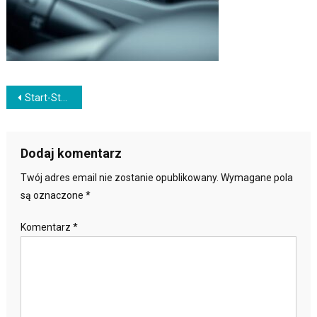
Nawigacja
Start-Stop a spalanie: ile paliwa realnie oszczędza i jak wpływa na akumulator oraz rozrusznik
wpisu
Dodaj komentarz
Twój adres email nie zostanie opublikowany.
Wymagane pola
są oznaczone
*
Komentarz
*