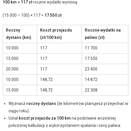
100 km = 117 zł
roczne wydatki wyniosą:
(15 000 ÷ 100) × 117 =
17 550 zł
Roczny
Koszt przejazdu
Roczne wydatki na
dystans (km)
(zł/100 km)
paliwo (zł)
10 000
117
11 700
15 000
117
17 550
20 000
117
23 400
10 000
148,72
14 872
15 000
148,72
22 308
Wyznacz
roczny dystans
(ile kilometrów planujesz przejechać w
ciągu roku).
Ustal
koszt przejazdu za 100 km
na podstawie wcześniej
policzonej kalkulacji z wykorzystaniem spalania i ceny paliwa.