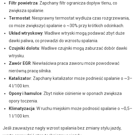
Filtr powietrza
: Zapchany filtr ogranicza dopływ tlenu, co
zwiększa spalanie.
Termostat
: Niesprawny termostat wydłuża czas rozgrzewania,
co może zwiększyć spalanie o ~30% przy krótkich odcinkach.
Układ wtryskowy
: Wadliwe wtryski mogą podawać zbyt duże
dawki paliwa, co prowadzi do wzrostu spalania.
Czujniki dolotu
: Wadliwe czujniki mogą zaburzać dobór dawki
wtrysku.
Zawór EGR
: Niewłaściwa praca zaworu może powodować
nierówną pracę silnika.
Katalizator
: Zapchany katalizator może podnieść spalanie o ~3–
4 l/100 km.
Opony i hamulce
: Zbyt niskie ciśnienie w oponach zwiększa
opory toczenia.
Klimatyzacja
: W ruchu miejskim może podnosić spalanie o ~0,5–
1 l/100 km.
Jeśli zauważysz nagły wzrost spalania bez zmiany stylu jazdy,