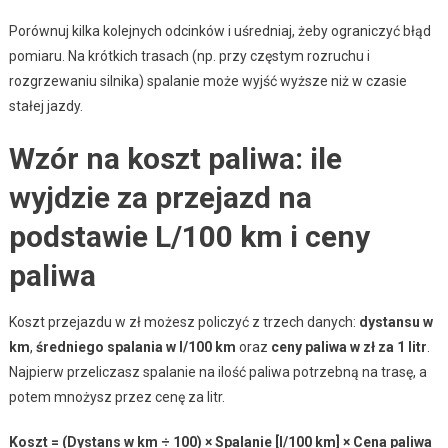
Porównuj kilka kolejnych odcinków i uśredniaj, żeby ograniczyć błąd
pomiaru. Na krótkich trasach (np. przy częstym rozruchu i
rozgrzewaniu silnika) spalanie może wyjść wyższe niż w czasie
stałej jazdy.
Wzór na koszt paliwa: ile
wyjdzie za przejazd na
podstawie L/100 km i ceny
paliwa
Koszt przejazdu w zł możesz policzyć z trzech danych:
dystansu w
km
,
średniego spalania w l/100 km
oraz
ceny paliwa w zł za 1 litr
.
Najpierw przeliczasz spalanie na ilość paliwa potrzebną na trasę, a
potem mnożysz przez cenę za litr.
Koszt = (Dystans w km ÷ 100) × Spalanie [l/100 km] × Cena paliwa