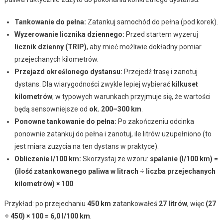
Tankowanie do pełna:
Zatankuj samochód do pełna (pod korek).
Wyzerowanie licznika dziennego:
Przed startem wyzeruj
licznik dzienny (TRIP)
, aby mieć możliwie dokładny pomiar
przejechanych kilometrów.
Przejazd określonego dystansu:
Przejedź trasę i zanotuj
dystans. Dla wiarygodności zwykle lepiej wybierać
kilkuset
kilometrów
; w typowych warunkach przyjmuje się, że wartości
będą sensowniejsze od
ok. 200–300 km
.
Ponowne tankowanie do pełna:
Po zakończeniu odcinka
ponownie zatankuj do pełna i zanotuj, ile litrów uzupełniono (to
jest miara zużycia na ten dystans w praktyce).
Obliczenie l/100 km:
Skorzystaj ze wzoru:
spalanie (l/100 km) =
(ilość zatankowanego paliwa w litrach ÷ liczba przejechanych
kilometrów) × 100
.
Przykład: po przejechaniu
450 km
zatankowałeś
27 litrów
, więc
(27
÷ 450) × 100 = 6,0 l/100 km
.