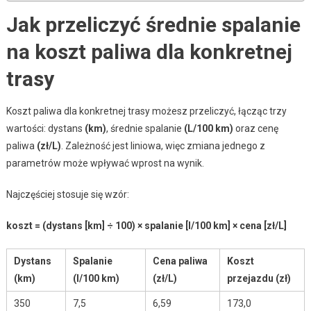
Jak przeliczyć średnie spalanie
na koszt paliwa dla konkretnej
trasy
Koszt paliwa dla konkretnej trasy możesz przeliczyć, łącząc trzy
wartości: dystans
(km)
, średnie spalanie
(L/100 km)
oraz cenę
paliwa
(zł/L)
. Zależność jest liniowa, więc zmiana jednego z
parametrów może wpływać wprost na wynik.
Najczęściej stosuje się wzór:
koszt = (dystans [km] ÷ 100) × spalanie [l/100 km] × cena [zł/L]
Dystans
Spalanie
Cena paliwa
Koszt
(km)
(l/100 km)
(zł/L)
przejazdu (zł)
350
7,5
6,59
173,0