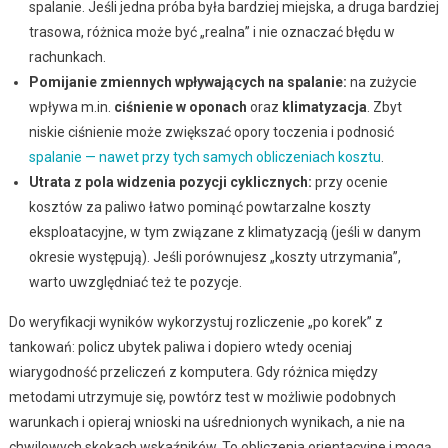
spalanie. Jeśli jedna próba była bardziej miejska, a druga bardziej
trasowa, różnica może być „realna” i nie oznaczać błędu w
rachunkach.
Pomijanie zmiennych wpływających na spalanie:
na zużycie
wpływa m.in.
ciśnienie w oponach
oraz
klimatyzacja
. Zbyt
niskie ciśnienie może zwiększać opory toczenia i podnosić
spalanie — nawet przy tych samych obliczeniach kosztu
.
Utrata z pola widzenia pozycji cyklicznych:
przy ocenie
kosztów za paliwo łatwo pominąć powtarzalne koszty
eksploatacyjne, w tym związane z klimatyzacją (jeśli w danym
okresie występują). Jeśli porównujesz „koszty utrzymania”,
warto uwzględniać też te pozycje.
Do weryfikacji wyników wykorzystuj rozliczenie „po korek” z
tankowań: policz ubytek paliwa i dopiero wtedy oceniaj
wiarygodność przeliczeń z komputera. Gdy różnica między
metodami utrzymuje się, powtórz test w możliwie podobnych
warunkach i opieraj wnioski na uśrednionych wynikach, a nie na
chwilowych skokach wskaźników. To obliczenia orientacyjne i mogą