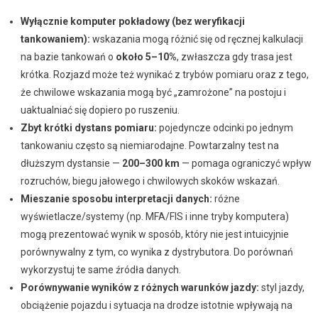
Wyłącznie komputer pokładowy (bez weryfikacji
tankowaniem):
wskazania mogą różnić się od ręcznej kalkulacji
na bazie tankowań o
około 5–10%
, zwłaszcza gdy trasa jest
krótka. Rozjazd może też wynikać z trybów pomiaru oraz z tego,
że chwilowe wskazania mogą być „zamrożone” na postoju i
uaktualniać się dopiero po ruszeniu.
Zbyt krótki dystans pomiaru:
pojedyncze odcinki po jednym
tankowaniu często są niemiarodajne. Powtarzalny test na
dłuższym dystansie —
200–300 km
— pomaga ograniczyć wpływ
rozruchów, biegu jałowego i chwilowych skoków wskazań.
Mieszanie sposobu interpretacji danych:
różne
wyświetlacze/systemy (np. MFA/FIS i inne tryby komputera)
mogą prezentować wynik w sposób, który nie jest intuicyjnie
porównywalny z tym, co wynika z dystrybutora. Do porównań
wykorzystuj te same źródła danych.
Porównywanie wyników z różnych warunków jazdy:
styl jazdy,
obciążenie pojazdu i sytuacja na drodze istotnie wpływają na