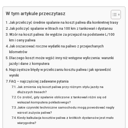
W tym artykule przeczytasz
Jak przeliczyć średnie spalanie na koszt paliwa dla konkretnej trasy
Jak policzyć spalanie w litrach na 100 km z tankowań i dystansu
Wzór na koszt paliwa: ile wyjdzie za przejazd na podstawie L/100
km i ceny paliwa
Jak oszacować roczne wydatki na paliwo z przejechanych
kilometrów
Dlaczego koszt może wyjść inny niż wstępne wyliczenia: warunki
jazdy i dane z komputera
Najczęstsze błędy w przeliczaniu kosztu paliwa i jak sprawdzić
wyniki
FAQ – najczęściej zadawane pytania
Jak zmienia się koszt paliwa przy różnym stylu jazdy na
dłuższych trasach?
Co zrobić, gdy spalanie obliczone z tankowań różni się od
wskazań komputera pokładowego?
Jakie czynniki techniczne samochodu mogą powodować nagły
wzrost zużycia paliwa?
Kiedy kalkulacja kosztów paliwa z krótkich dystansów jest mało
wiarygodna?