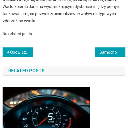
Warto zbierać dane na wystarczającym dystansie między pełnymi
tankowaniami, co pozwoli zminimalizować wpływ nietypowych
zdarzeń na wyniki.
No related posts.
Nawigacja
Obowiązkowe wyposażenie auta na badaniu technicznym i podczas kontroli drogowej
Samochód elektryczny – przeliczanie zużycia energii (kWh/100 km) na realny koszt jazdy 100 km
wpisu
RELATED POSTS