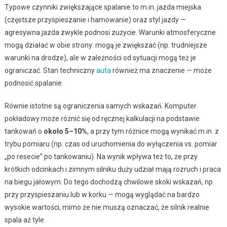
Typowe czynniki zwiększające spalanie to m.in. jazda miejska
(częstsze przyspieszanie i hamowanie) oraz styl jazdy —
agresywna jazda zwykle podnosi zużycie. Warunki atmosferyczne
mogą działać w obie strony: mogą je zwiększać (np. trudniejsze
warunki na drodze), ale w zależności od sytuacji mogą też je
ograniczać. Stan techniczny
auta
również ma znaczenie — może
podnosić spalanie.
Równie istotne są ograniczenia samych wskazań. Komputer
pokładowy może różnić się od ręcznej kalkulacji na podstawie
tankowań o
około 5–10%
, a przy tym różnice mogą wynikać m.in. z
trybu pomiaru (np. czas od uruchomienia do wyłączenia vs. pomiar
„po resecie” po tankowaniu). Na wynik wpływa też to, że przy
krótkich odcinkach i zimnym silniku duży udział mają rozruch i praca
na biegu jałowym. Do tego dochodzą chwilowe skoki wskazań, np.
przy przyspieszaniu lub w korku — mogą wyglądać na bardzo
wysokie wartości, mimo że nie muszą oznaczać, że silnik realnie
spala aż tyle.