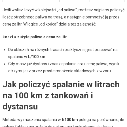
Jeśli wolisz liczyć w kolejności „od paliwa”, możesz najpierw policzyć
ilość potrzebnego paliwa na trasę, a następnie pomnożyć ją przez
cenę za litr. W logice „od końca” działa też zależność:
koszt = zużyte paliwo × cena za litr
Do obliczeń na różnych trasach praktyczniej jest pracować na
spalaniu w
L/100 km
.
Gdy masz już dystans i znasz spalanie oraz cenę paliwa, wynik
otrzymujesz przez proste mnożenie składowych z wzoru.
Jak policzyć spalanie w litrach
na 100 km z tankowań i
dystansu
Metoda wyznaczenia spalania w
l/100 km
polega na porównaniu, ile
paliwa faktycznie zużyto do pokonania konkretnego dystansu.