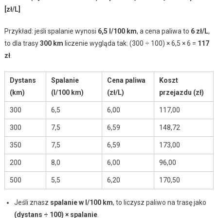
[zł/L]
Przykład: jeśli spalanie wynosi
6,5 l/100 km
, a cena paliwa to
6 zł/L
,
to dla trasy
300 km
liczenie wygląda tak: (300 ÷ 100) × 6,5 × 6 =
117
zł
.
Dystans
Spalanie
Cena paliwa
Koszt
(km)
(l/100 km)
(zł/L)
przejazdu (zł)
300
6,5
6,00
117,00
300
7,5
6,59
148,72
350
7,5
6,59
173,00
200
8,0
6,00
96,00
500
5,5
6,20
170,50
Jeśli znasz
spalanie w l/100 km
, to liczysz paliwo na trasę jako
(dystans ÷ 100) × spalanie
.