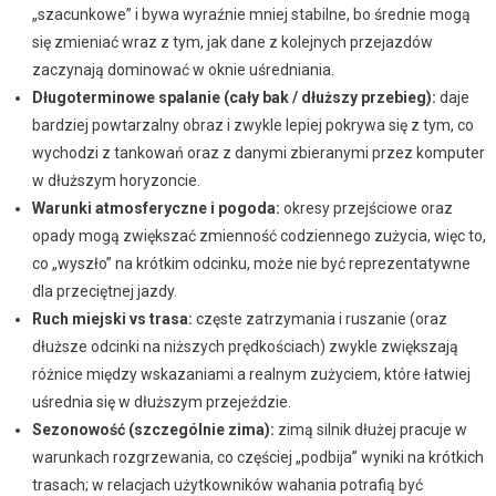
„szacunkowe” i bywa wyraźnie mniej stabilne, bo średnie mogą
się zmieniać wraz z tym, jak dane z kolejnych przejazdów
zaczynają dominować w oknie uśredniania.
Długoterminowe spalanie (cały bak / dłuższy przebieg):
daje
bardziej powtarzalny obraz i zwykle lepiej pokrywa się z tym, co
wychodzi z tankowań oraz z danymi zbieranymi przez komputer
w dłuższym horyzoncie.
Warunki atmosferyczne i pogoda:
okresy przejściowe oraz
opady mogą zwiększać zmienność codziennego zużycia, więc to,
co „wyszło” na krótkim odcinku, może nie być reprezentatywne
dla przeciętnej jazdy.
Ruch miejski vs trasa:
częste zatrzymania i ruszanie (oraz
dłuższe odcinki na niższych prędkościach) zwykle zwiększają
różnice między wskazaniami a realnym zużyciem, które łatwiej
uśrednia się w dłuższym przejeździe.
Sezonowość (szczególnie zima):
zimą silnik dłużej pracuje w
warunkach rozgrzewania, co częściej „podbija” wyniki na krótkich
trasach; w relacjach użytkowników wahania potrafią być