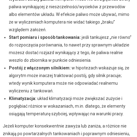
paliwa wynikającej z nieszczelności/wycieków z przewodów
albo elementów układu. W efekcie paliwo może ubywać, mimo
że w wyliczeniach komputera nie widać takiego „braku”
względem założeń.
Start pomiaru i sposób tankowania:
jeśli tankujesz „nie równo”
do rozpoczęcia porównania, to nawet przy sprawnym układzie
możesz dostać rozjazd wynikający z tego, ile paliwa realnie
weszło do zbiornika w punkcie odniesienia.
Postój z włączonym silnikiem:
w hipotezach wskazuje się, że
algorytm może inaczej traktować postój, gdy silnik pracuje;
wtedy wynik komputera może nie odpowiadać realnemu
wyliczeniu z tankowań.
Klimatyzacja:
układ klimatyzacji może zwiększać zużycie i
pogłębiać różnice w wskazaniach, m.in. dlatego, że elementy
osiągają temperaturę szybciej, wpływając na warunki pracy.
Jeżeli komputer konsekwentnie zawyża lub zaniża, a różnice nie
znikają po powtarzalnych tankowaniach i poprawnym odniesieniu,