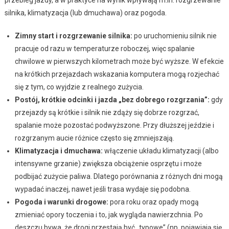
silnika, klimatyzacja (lub dmuchawa) oraz pogoda.
Zimny start i rozgrzewanie silnika:
po uruchomieniu silnik nie
pracuje od razu w temperaturze roboczej, więc spalanie
chwilowe w pierwszych kilometrach może być wyższe. W efekcie
na krótkich przejazdach wskazania komputera mogą rozjechać
się z tym, co wyjdzie z realnego zużycia.
Postój, krótkie odcinki i jazda „bez dobrego rozgrzania”:
gdy
przejazdy są krótkie i silnik nie zdąży się dobrze rozgrzać,
spalanie może pozostać podwyższone. Przy dłuższej jeździe i
rozgrzanym aucie różnice często się zmniejszają.
Klimatyzacja i dmuchawa:
włączenie układu klimatyzacji (albo
intensywne grzanie) zwiększa obciążenie osprzętu i może
podbijać zużycie paliwa. Dlatego porównania z różnych dni mogą
wypadać inaczej, nawet jeśli trasa wydaje się podobna.
Pogoda i warunki drogowe:
pora roku oraz opady mogą
zmieniać opory toczenia i to, jak wygląda nawierzchnia. Po
deszczu bywa, że drogi przestają być „typowe” (np. pojawiają się