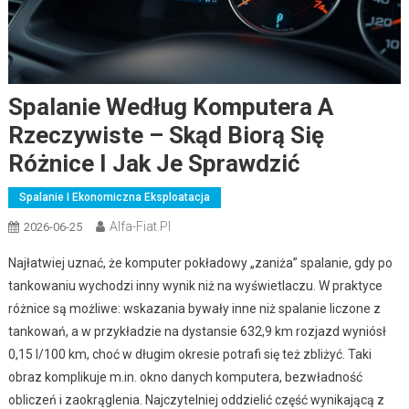
Spalanie Według Komputera A
Rzeczywiste – Skąd Biorą Się
Różnice I Jak Je Sprawdzić
Spalanie I Ekonomiczna Eksploatacja
Alfa-Fiat.pl
2026-06-25
Najłatwiej uznać, że komputer pokładowy „zaniża” spalanie, gdy po
tankowaniu wychodzi inny wynik niż na wyświetlaczu. W praktyce
różnice są możliwe: wskazania bywały inne niż spalanie liczone z
tankowań, a w przykładzie na dystansie 632,9 km rozjazd wyniósł
0,15 l/100 km, choć w długim okresie potrafi się też zbliżyć. Taki
obraz komplikuje m.in. okno danych komputera, bezwładność
obliczeń i zaokrąglenia. Najczytelniej oddzielić część wynikającą z