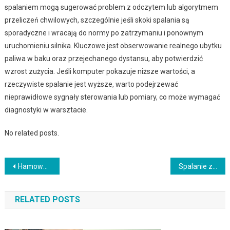
spalaniem mogą sugerować problem z odczytem lub algorytmem
przeliczeń chwilowych, szczególnie jeśli skoki spalania są
sporadyczne i wracają do normy po zatrzymaniu i ponownym
uruchomieniu silnika. Kluczowe jest obserwowanie realnego ubytku
paliwa w baku oraz przejechanego dystansu, aby potwierdzić
wzrost zużycia. Jeśli komputer pokazuje niższe wartości, a
rzeczywiste spalanie jest wyższe, warto podejrzewać
nieprawidłowe sygnały sterowania lub pomiary, co może wymagać
diagnostyki w warsztacie.
No related posts.
Nawigacja
Hamowanie silnikiem a oszczędzanie paliwa – kiedy działa odcięcie wtrysku i kiedy nie
Spalanie zimą a latem: co podnosi zużycie i jak je ograniczyć w praktyce
wpisu
RELATED POSTS