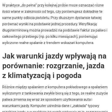
W praktyce „do pełna” przy kolejnej próbie może oznaczać różne
ilości wlane w zależności od tego, czy porównujesz dokładnie te
same punkty odbicia pistoletu. Przy dłuższym dystansie łatwiej
porównać wyniki na podstawie jednej procedury. Weryfikację
długoterminową można prowadzić na podstawie faktur za paliwo i
całkowitego przebiegu (np. po kilku miesiącach), porównując
wyliczone realne spalanie z trendem wskazań komputera.
Jak warunki jazdy wpływają na
porównanie: rozgrzanie, jazda
z klimatyzacją i pogoda
Różnice między spalaniem z komputera pokładowego a spalaniem
wyliczonym z tankowania zwykle biorą się z tego, że realne zużycie
paliwa zmienia się wraz ze sposobem użytkowania auta i
warunkami jazdy. Komputer uśrednia dane i „zakłada” typowy
przebieg jazdy, a w praktyce na wynik wpływają m.in. rozgrzewanie