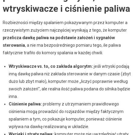
wtryskiwacze i ciśnienie paliwa
Rozbieżności między spalaniem pokazywanym przez komputer a
rzeczywistym zużyciem najczęściej wynikają z tego, że komputer
przelicza dawkę paliwa na podstawie założeń i sygnałów
sterowania
, a nie ma bezpośredniego pomiaru tego, ile paliwa
faktycznie trafiło do komory spalania w każdej chwili.
Wtryskiwacze vs. to, co zakłada algorytm:
jeśli wtryski podają
inną dawkę paliwa niż zakłada sterowanie w danym czasie (zbyt
dużo lub zbyt mało), komputer może „liczyć poprawnie według
swoich założeń”, ale realna ilość paliwa podana do silnika będzie
inna.
Ciśnienie paliwa:
problemy z utrzymaniem prawidłowego
ciśnienia mogą prowadzić do rozjazdów między faktycznym
spalaniem a tym, co pokazuje komputer, ponieważ ciśnienie
wpływa na dawkę realizowaną w układzie.
Wycieki i straty paliwa:
komputer może nie uwzględniać utraty