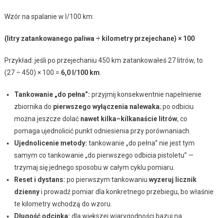
Wzór na spalanie w l/100 km:
(litry zatankowanego paliwa ÷ kilometry przejechane) × 100
Przykład: jeśli po przejechaniu 450 km zatankowałeś 27 litrów, to
(27 ÷ 450) × 100 =
6,0 l/100 km
.
Tankowanie „do pełna”:
przyjmij konsekwentnie napełnienie
zbiornika do
pierwszego wyłączenia nalewaka
; po odbiciu
można jeszcze dolać
nawet kilka–kilkanaście litrów
, co
pomaga ujednolicić punkt odniesienia przy porównaniach.
Ujednolicenie metody:
tankowanie „do pełna” nie jest tym
samym co tankowanie „do pierwszego odbicia pistoletu” —
trzymaj się jednego sposobu w całym cyklu pomiaru.
Reset i dystans:
po pierwszym tankowaniu
wyzeruj licznik
dzienny
i prowadź pomiar dla konkretnego przebiegu, bo właśnie
te kilometry wchodzą do wzoru.
Długość odcinka:
dla większej wiarygodności bazuj na