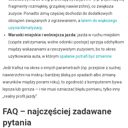
fragmenty rozmiękłej, grząskiej nawierzchni), co zwiększa
zużycie. Ponadto zimą częściej dochodzi do dodatkowych
obciążeń związanych z ogrzewaniem, a
latem do większego
użycia klimatyzacji
.
Warunki miejskie i wolniejsza jazda:
jazda w ruchu miejskim
(częste zatrzymania, wolne odcinki i postoje) sprzyja odchyłkom
między wskazaniami a rzeczywistym zużyciem, bo to okres
użytkowania auta, w którym
spalanie potrafi być zmienne
.
Jeśli trafisz na okres o innych parametrach (np. przejście z suchej
nawierzchni na mokrą i bardziej śliską po opadach albo zmianę
warunków między porami roku), to zgodność z komputerem bywa
lepsza lub gorsza — i nie musi oznaczać błędu pomiaru, tylko inny
„realny profil jazdy”.
FAQ – najczęściej zadawane
pytania