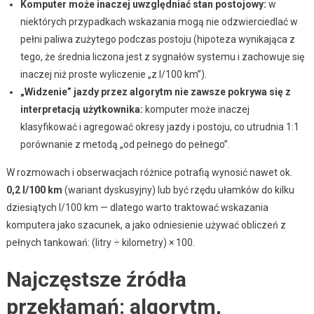
Komputer może inaczej uwzględniać stan postojowy:
w
niektórych przypadkach wskazania mogą nie odzwierciedlać w
pełni paliwa zużytego podczas postoju (hipoteza wynikająca z
tego, że średnia liczona jest z sygnałów systemu i zachowuje się
inaczej niż proste wyliczenie „z l/100 km”).
„Widzenie” jazdy przez algorytm nie zawsze pokrywa się z
interpretacją użytkownika:
komputer może inaczej
klasyfikować i agregować okresy jazdy i postoju, co utrudnia 1:1
porównanie z metodą „od pełnego do pełnego”.
W rozmowach i obserwacjach różnice potrafią wynosić nawet ok.
0,2 l/100 km
(wariant dyskusyjny) lub być rzędu ułamków do kilku
dziesiątych l/100 km — dlatego warto traktować wskazania
komputera jako szacunek, a jako odniesienie używać obliczeń z
pełnych tankowań: (litry ÷ kilometry) × 100.
Najczęstsze źródła
przekłamań: algorytm,