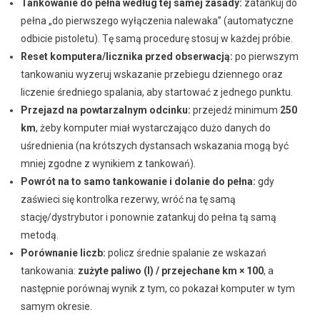
Tankowanie do pełna według tej samej zasady:
zatankuj do
pełna „do pierwszego wyłączenia nalewaka” (automatyczne
odbicie pistoletu). Tę samą procedurę stosuj w każdej próbie.
Reset komputera/licznika przed obserwacją:
po pierwszym
tankowaniu wyzeruj wskazanie przebiegu dziennego oraz
liczenie średniego spalania, aby startować z jednego punktu.
Przejazd na powtarzalnym odcinku:
przejedź minimum
250
km
, żeby komputer miał wystarczająco dużo danych do
uśrednienia (na krótszych dystansach wskazania mogą być
mniej zgodne z wynikiem z tankowań).
Powrót na to samo tankowanie i dolanie do pełna:
gdy
zaświeci się kontrolka rezerwy, wróć na tę samą
stację/dystrybutor i ponownie zatankuj do pełna tą samą
metodą.
Porównanie liczb:
policz średnie spalanie ze wskazań
tankowania:
zużyte paliwo (l) / przejechane km × 100
, a
następnie porównaj wynik z tym, co pokazał komputer w tym
samym okresie.