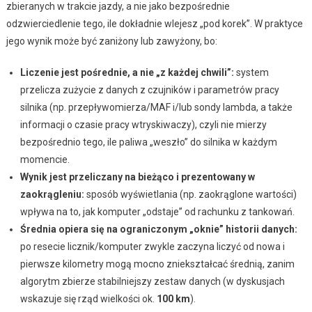
zbieranych w trakcie jazdy, a nie jako bezpośrednie
odzwierciedlenie tego, ile dokładnie wlejesz „pod korek”. W praktyce
jego wynik może być zaniżony lub zawyżony, bo:
Liczenie jest pośrednie, a nie „z każdej chwili”:
system
przelicza zużycie z danych z czujników i parametrów pracy
silnika (np. przepływomierza/MAF i/lub sondy lambda, a także
informacji o czasie pracy wtryskiwaczy), czyli nie mierzy
bezpośrednio tego, ile paliwa „weszło” do silnika w każdym
momencie.
Wynik jest przeliczany na bieżąco i prezentowany w
zaokrągleniu:
sposób wyświetlania (np. zaokrąglone wartości)
wpływa na to, jak komputer „odstaje” od rachunku z tankowań.
Średnia opiera się na ograniczonym „oknie” historii danych:
po resecie licznik/komputer zwykle zaczyna liczyć od nowa i
pierwsze kilometry mogą mocno zniekształcać średnią, zanim
algorytm zbierze stabilniejszy zestaw danych (w dyskusjach
wskazuje się rząd wielkości ok.
100 km
).