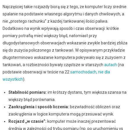
Najczęściej takie rozjazdy biorą się z tego, że komputer liczy średnie
spalanie na podstawie własnego algorytmu i danych chwilowych, a
nie „prostego rachunku” z każdej tankowanej ilości paliwa.
Dodatkowo na wynik wpływają sposób i czas obserwacji: krótkie
pomiary potrafią mieć większy błąd, natomiast przy
długodystansowych obserwacjach wskazanie zwykle bardziej zbliża
się do zużycia policzonego z tankowań. W opisywanym przykładzie
długoterminowo wskazanie komputera pokrywało się z zużyciem z
tankowań, a rozbieżności bywały częstsze w starszych
autach
(na
podstawie obserwacji w teście na 22
samochodach, nie dla
wszystkich
).
Stabilność pomiaru:
im krótszy dystans, tym większa szansa na
większy błąd porównania.
Zaokrąglenia i sposób liczenia:
bezwładność obliczeń oraz
zaokrąglenia w logice komputera mogą przesuwać wynik.
Rozjazd „w czasie”:
komputer może inaczej prezentować
średnią w zależności od trybu pomiaru (np. po uruchomieniu vs