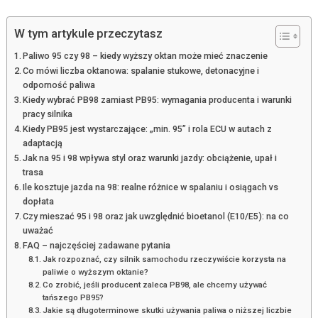
W tym artykule przeczytasz
Paliwo 95 czy 98 – kiedy wyższy oktan może mieć znaczenie
Co mówi liczba oktanowa: spalanie stukowe, detonacyjne i
odporność paliwa
Kiedy wybrać PB98 zamiast PB95: wymagania producenta i warunki
pracy silnika
Kiedy PB95 jest wystarczające: „min. 95” i rola ECU w autach z
adaptacją
Jak na 95 i 98 wpływa styl oraz warunki jazdy: obciążenie, upał i
trasa
Ile kosztuje jazda na 98: realne różnice w spalaniu i osiągach vs
dopłata
Czy mieszać 95 i 98 oraz jak uwzględnić bioetanol (E10/E5): na co
uważać
FAQ – najczęściej zadawane pytania
Jak rozpoznać, czy silnik samochodu rzeczywiście korzysta na
paliwie o wyższym oktanie?
Co zrobić, jeśli producent zaleca PB98, ale chcemy używać
tańszego PB95?
Jakie są długoterminowe skutki używania paliwa o niższej liczbie