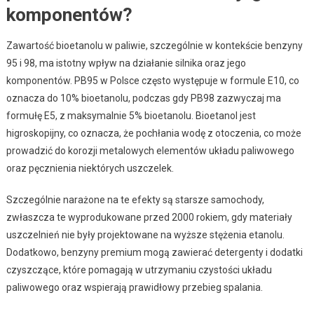
komponentów?
Zawartość bioetanolu w paliwie, szczególnie w kontekście benzyny
95 i 98, ma istotny wpływ na działanie silnika oraz jego
komponentów. PB95 w Polsce często występuje w formule E10, co
oznacza do 10% bioetanolu, podczas gdy PB98 zazwyczaj ma
formułę E5, z maksymalnie 5% bioetanolu. Bioetanol jest
higroskopijny, co oznacza, że pochłania wodę z otoczenia, co może
prowadzić do korozji metalowych elementów układu paliwowego
oraz pęcznienia niektórych uszczelek.
Szczególnie narażone na te efekty są starsze samochody,
zwłaszcza te wyprodukowane przed 2000 rokiem, gdy materiały
uszczelnień nie były projektowane na wyższe stężenia etanolu.
Dodatkowo, benzyny premium mogą zawierać detergenty i dodatki
czyszczące, które pomagają w utrzymaniu czystości układu
paliwowego oraz wspierają prawidłowy przebieg spalania.