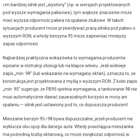
i im bardziej silnik jest „wysilony” (np. w wersjach projektowanych
pod wyższe wymagania paliwowe), tym większe znaczenie może
mieć wyższa odporność paliwa na spalanie stukowe. W takich
sytuacjach producent może przewidywać pracę silnika pod paliwo o
wyższym RON, a wtedy benzyna 95 może zapewniać mniejszy
zapas odporności.
Najbardziej praktyczna wskazówka to wymagania producenta
wpisane w instrukcji obsługi lub na klapce wlewu. Jeśli widnieje
zapis „min. 98” (lub wskazanie na wymagany oktan), oznacza to, że
konstrukcja jest projektowana z myślą o wyższym RON. Z kolei zapis
„min. 95” sugeruje, że PB95 spełnia wymagania, a tankowanie 98 nie
musi automatycznie dawać zauważalnych korzyści w mocy ani
spalaniu — silnik jest ustawiony pod to, co dopuszcza producent.
Mieszanie benzyn 95 i 98 bywa dopuszczalne, jeżeli producent nie
wyklucza obu opcji dla danego auta. Wtedy powstająca mieszanka
ma pośrednią liczbę oktanową, co może zwiększać odporność w