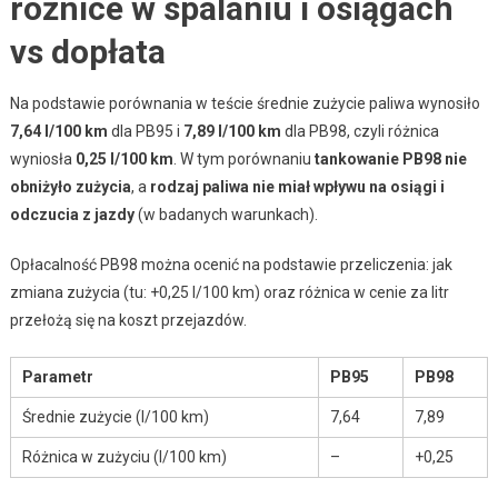
różnice w spalaniu i osiągach
vs dopłata
Na podstawie porównania w teście średnie zużycie paliwa wynosiło
7,64 l/100 km
dla PB95 i
7,89 l/100 km
dla PB98, czyli różnica
wyniosła
0,25 l/100 km
. W tym porównaniu
tankowanie PB98 nie
obniżyło zużycia
, a
rodzaj paliwa nie miał wpływu na osiągi i
odczucia z jazdy
(w badanych warunkach).
Opłacalność PB98 można ocenić na podstawie przeliczenia: jak
zmiana zużycia (tu: +0,25 l/100 km) oraz różnica w cenie za litr
przełożą się na koszt przejazdów.
Parametr
PB95
PB98
Średnie zużycie (l/100 km)
7,64
7,89
Różnica w zużyciu (l/100 km)
–
+0,25