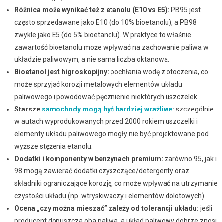
Różnica może wynikać też z etanolu (E10 vs E5):
PB95 jest
często sprzedawane jako E10 (do 10% bioetanolu), a PB98
zwykle jako E5 (do 5% bioetanolu). W praktyce to właśnie
zawartość bioetanolu może wpływać na zachowanie paliwa w
układzie paliwowym, a nie sama liczba oktanowa.
Bioetanol jest higroskopijny:
pochłania wodę z otoczenia, co
może sprzyjać korozji metalowych elementów układu
paliwowego i powodować pęcznienie niektórych uszczelek.
Starsze
samochody mogą być bardziej wrażliwe
:
szczególnie
w autach wyprodukowanych przed 2000 rokiem uszczelki i
elementy układu paliwowego mogły nie być projektowane pod
wyższe stężenia etanolu.
Dodatki i komponenty w benzynach premium:
zarówno 95, jak i
98 mogą zawierać dodatki czyszczące/detergenty oraz
składniki ograniczające korozję, co może wpływać na utrzymanie
czystości układu (np. wtryskiwaczy i elementów dolotowych).
Ocena „czy można mieszać” zależy od tolerancji układu:
jeśli
producent dopuszcza oba paliwa, a układ paliwowy dobrze znosi