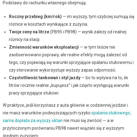
Podstawy do rachunku własnego obejmują:
Roczny przebieg (km/rok)
— im wyższy, tym szybciej sumują się
różnice w kosztach wynikające z zużycia.
Twoje ceny na litrze
(PB95 i PB98) — wynik zależy od realnej
różnicy na stacji.
Zmienność warunków eksploatacji
— w tym teście nie
zaobserwowano poprawy, ale realne efekty mogą zależeć od
tego, czy pojawiają się warunki sprzyjające spalaniu stukowemu i
czy sterowanie wykorzystuje wyższy zapas odporności.
Częstotliwość tankowań i styl jazdy
— bo to wpływa na to, ile
litrów rocznie realnie „kupujesz” i jak często występują warunki
pracy sprzyjające stukowi.
W praktyce, jeśli korzystasz z auta głównie w codziennej jeździe i
nie masz warunków podwyższających ryzyko
spalania stukowego,
sama dopłata za wyższy oktan
nie musi się zwrócić — a w
przytoczonym porównaniu PB98 nawet wiązało się z wyższym
średnim zużyciem.