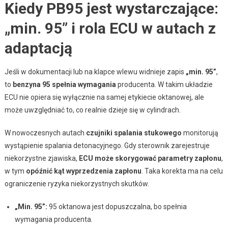
Kiedy PB95 jest wystarczające:
„min. 95” i rola ECU w autach z
adaptacją
Jeśli w dokumentacji lub na klapce wlewu widnieje zapis
„min. 95”
,
to
benzyna 95 spełnia wymagania
producenta. W takim układzie
ECU nie opiera się wyłącznie na samej etykiecie oktanowej, ale
może uwzględniać to, co realnie dzieje się w cylindrach.
W nowoczesnych autach
czujniki spalania stukowego
monitorują
wystąpienie spalania detonacyjnego. Gdy sterownik zarejestruje
niekorzystne zjawiska,
ECU może skorygować parametry zapłonu
,
w tym
opóźnić kąt wyprzedzenia zapłonu
. Taka korekta ma na celu
ograniczenie ryzyka niekorzystnych skutków.
„Min. 95”:
95 oktanowa jest dopuszczalna, bo spełnia
wymagania producenta.