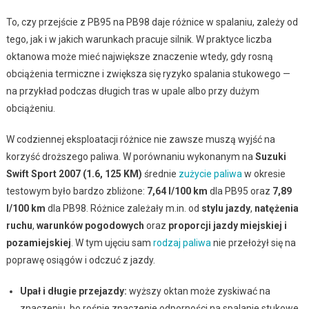
To, czy przejście z PB95 na PB98 daje różnice w spalaniu, zależy od
tego, jak i w jakich warunkach pracuje silnik. W praktyce liczba
oktanowa może mieć największe znaczenie wtedy, gdy rosną
obciążenia termiczne i zwiększa się ryzyko spalania stukowego —
na przykład podczas długich tras w upale albo przy dużym
obciążeniu.
W codziennej eksploatacji różnice nie zawsze muszą wyjść na
korzyść droższego paliwa. W porównaniu wykonanym na
Suzuki
Swift Sport 2007 (1.6, 125 KM)
średnie
zużycie paliwa
w okresie
testowym było bardzo zbliżone:
7,64 l/100 km
dla PB95 oraz
7,89
l/100 km
dla PB98. Różnice zależały m.in. od
stylu jazdy
,
natężenia
ruchu
,
warunków pogodowych
oraz
proporcji jazdy miejskiej i
pozamiejskiej
. W tym ujęciu sam
rodzaj paliwa
nie przełożył się na
poprawę osiągów i odczuć z jazdy.
Upał i długie przejazdy:
wyższy oktan może zyskiwać na
znaczeniu, bo rośnie znaczenie odporności na spalanie stukowe.