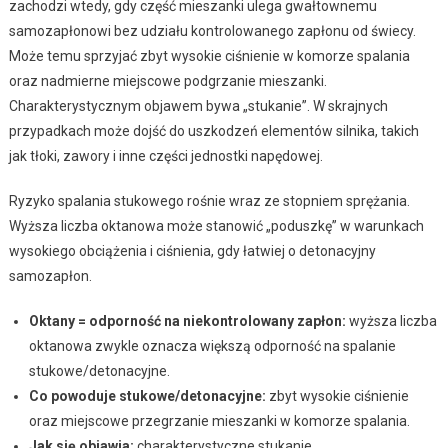
zachodzi wtedy, gdy część mieszanki ulega gwałtownemu
samozapłonowi bez udziału kontrolowanego zapłonu od świecy.
Może temu sprzyjać zbyt wysokie ciśnienie w komorze spalania
oraz nadmierne miejscowe podgrzanie mieszanki.
Charakterystycznym objawem bywa „stukanie”. W skrajnych
przypadkach może dojść do uszkodzeń elementów silnika, takich
jak tłoki, zawory i inne części jednostki napędowej.
Ryzyko spalania stukowego rośnie wraz ze stopniem sprężania.
Wyższa liczba oktanowa może stanowić „poduszkę” w warunkach
wysokiego obciążenia i ciśnienia, gdy łatwiej o detonacyjny
samozapłon.
Oktany = odporność na niekontrolowany zapłon:
wyższa liczba
oktanowa zwykle oznacza większą odporność na spalanie
stukowe/detonacyjne.
Co powoduje stukowe/detonacyjne:
zbyt wysokie ciśnienie
oraz miejscowe przegrzanie mieszanki w komorze spalania.
Jak się objawia:
charakterystyczne stukanie.