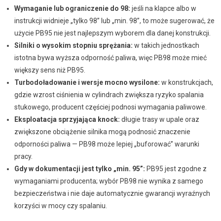
Wymaganie lub ograniczenie do 98:
jeśli na klapce albo w
instrukcji widnieje „tylko 98” lub „min. 98”, to może sugerować, że
użycie PB95 nie jest najlepszym wyborem dla danej konstrukcji.
Silniki o wysokim stopniu sprężania:
w takich jednostkach
istotna bywa wyższa odporność paliwa, więc PB98 może mieć
większy sens niż PB95.
Turbodoładowanie i wersje mocno wysilone:
w konstrukcjach,
gdzie wzrost ciśnienia w cylindrach zwiększa ryzyko spalania
stukowego, producent częściej podnosi wymagania paliwowe.
Eksploatacja sprzyjająca knock:
długie trasy w upale oraz
zwiększone obciążenie silnika mogą podnosić znaczenie
odporności paliwa — PB98 może lepiej „buforować” warunki
pracy.
Gdy w dokumentacji jest tylko „min. 95”:
PB95 jest zgodne z
wymaganiami producenta; wybór PB98 nie wynika z samego
bezpieczeństwa i nie daje automatycznie gwarancji wyraźnych
korzyści w mocy czy spalaniu.