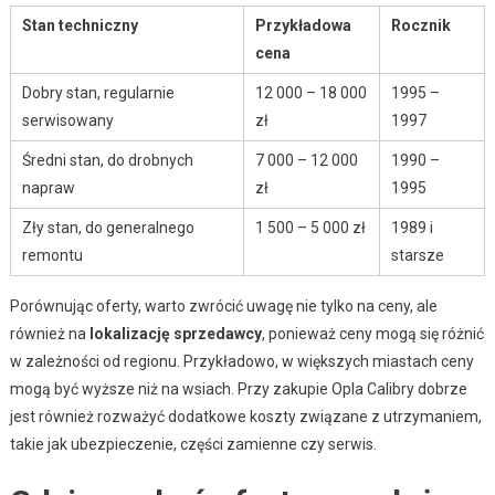
Stan techniczny
Przykładowa
Rocznik
cena
Dobry stan, regularnie
12 000 – 18 000
1995 –
serwisowany
zł
1997
Średni stan, do drobnych
7 000 – 12 000
1990 –
napraw
zł
1995
Zły stan, do generalnego
1 500 – 5 000 zł
1989 i
remontu
starsze
Porównując oferty, warto zwrócić uwagę nie tylko na ceny, ale
również na
lokalizację sprzedawcy
, ponieważ ceny mogą się różnić
w zależności od regionu. Przykładowo, w większych miastach ceny
mogą być wyższe niż na wsiach. Przy zakupie Opla Calibry dobrze
jest również rozważyć dodatkowe koszty związane z utrzymaniem,
takie jak ubezpieczenie, części zamienne czy serwis.