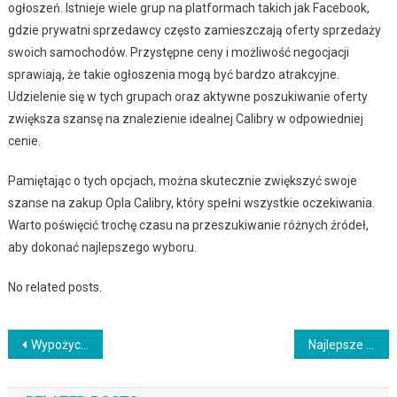
ogłoszeń. Istnieje wiele grup na platformach takich jak Facebook,
gdzie prywatni sprzedawcy często zamieszczają oferty sprzedaży
swoich samochodów. Przystępne ceny i możliwość negocjacji
sprawiają, że takie ogłoszenia mogą być bardzo atrakcyjne.
Udzielenie się w tych grupach oraz aktywne poszukiwanie oferty
zwiększa szansę na znalezienie idealnej Calibry w odpowiedniej
cenie.
Pamiętając o tych opcjach, można skutecznie zwiększyć swoje
szanse na zakup Opla Calibry, który spełni wszystkie oczekiwania.
Warto poświęcić trochę czasu na przeszukiwanie różnych źródeł,
aby dokonać najlepszego wyboru.
No related posts.
Nawigacja
Wypożyczalnia Bagażników Samochodowych: Wynajem praktycznych bagażników samochodowych
Najlepsze samochody dla miłośników szybkiej jazdy
wpisu