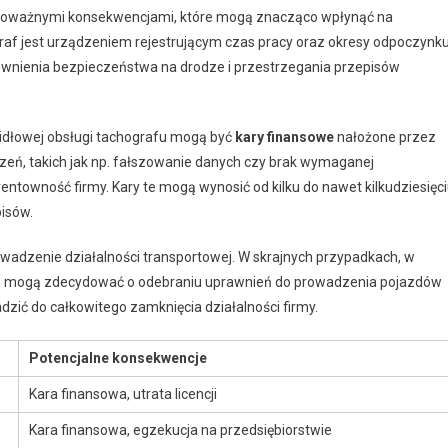
 poważnymi konsekwencjami, które mogą znacząco wpłynąć na
raf jest urządzeniem rejestrującym czas pracy oraz okresy odpoczynk
pewnienia bezpieczeństwa na drodze i przestrzegania przepisów
idłowej obsługi tachografu mogą być
kary finansowe
nałożone przez
zeń, takich jak np. fałszowanie danych czy brak wymaganej
ntowność firmy. Kary te mogą wynosić od kilku do nawet kilkudziesięc
pisów.
wadzenie działalności transportowej. W skrajnych przypadkach, w
ące mogą zdecydować o odebraniu uprawnień do prowadzenia pojazdów
zić do całkowitego zamknięcia działalności firmy.
Potencjalne konsekwencje
Kara finansowa, utrata licencji
Kara finansowa, egzekucja na przedsiębiorstwie