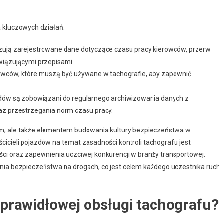
a kluczowych działań:
lizują zarejestrowane dane dotyczące czasu pracy kierowców, przerw
wiązującymi przepisami.
rowców, które muszą być używane w tachografie, aby zapewnić
azdów są zobowiązani do regularnego archiwizowania danych z
oraz przestrzegania norm czasu pracy.
kiem, ale także elementem budowania kultury bezpieczeństwa w
cieli pojazdów na temat zasadności kontroli tachografu jest
i oraz zapewnienia uczciwej konkurencji w branży transportowej.
enia bezpieczeństwa na drogach, co jest celem każdego uczestnika ruc
prawidłowej obsługi tachografu?