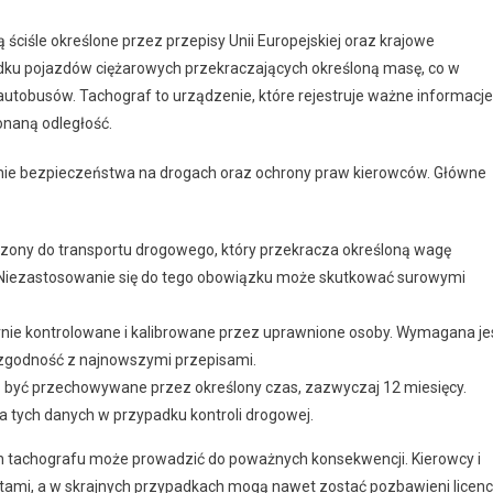
iśle określone przez przepisy Unii Europejskiej oraz krajowe
adku pojazdów ciężarowych przekraczających określoną masę, co w
autobusów. Tachograf to urządzenie, które rejestruje ważne informacje
onaną odległość.
nie bezpieczeństwa na drogach oraz ochrony praw kierowców. Główne
zony do transportu drogowego, który przekracza określoną wagę
. Niezastosowanie się do tego obowiązku może skutkować surowymi
nie kontrolowane i kalibrowane przez uprawnione osoby. Wymagana je
 zgodność z najnowszymi przepisami.
być przechowywane przez określony czas, zazwyczaj 12 miesięcy.
a tych danych w przypadku kontroli drogowej.
tachografu może prowadzić do poważnych konsekwencji. Kierowcy i
ami, a w skrajnych przypadkach mogą nawet zostać pozbawieni licencj