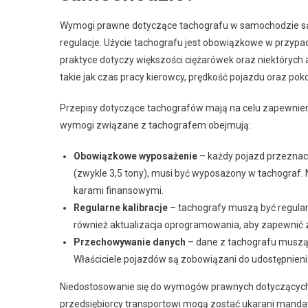
Wymogi prawne dotyczące tachografu w samochodzie są śc
regulacje. Użycie tachografu jest obowiązkowe w przyp
praktyce dotyczy większości ciężarówek oraz niektórych 
takie jak czas pracy kierowcy, prędkość pojazdu oraz pok
Przepisy dotyczące tachografów mają na celu zapewnie
wymogi związane z tachografem obejmują:
Obowiązkowe wyposażenie
– każdy pojazd przeznac
(zwykle 3,5 tony), musi być wyposażony w tachograf
karami finansowymi.
Regularne kalibracje
– tachografy muszą być regular
również aktualizacja oprogramowania, aby zapewnić
Przechowywanie danych
– dane z tachografu muszą 
Właściciele pojazdów są zobowiązani do udostępnieni
Niedostosowanie się do wymogów prawnych dotyczących 
przedsiębiorcy transportowi mogą zostać ukarani mandat