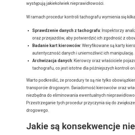
występują jakiekolwiek nieprawidłowości.
W ramach procedur kontroli tachografu wymienia się kilk
Sprawdzenie danych z tachografu
: Inspektorzy ana
oraz przejazdów, aby potwierdzić ich zgodność z obo
Badanie kart kierowców
: Weryfikowane są karty kie
autentyczność danych i uniemożliwić ich manipulację.
Archwizacja danych
: Kierowcy oraz właściciele poj
tachografu, co jest istotne dla późniejszych kontroli 
Warto podkreślić, że procedury te są nie tylko obowiąz
transporcie drogowym. Świadomość kierowców oraz właści
niezbędna do eliminowania ewentualnych nieprawidłowośc
Przestrzeganie tych procedur przyczynia się do zwiększ
drogowego.
Jakie są konsekwencje nie