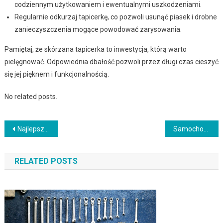
codziennym użytkowaniem i ewentualnymi uszkodzeniami.
Regularnie odkurzaj tapicerkę, co pozwoli usunąć piasek i drobne
zanieczyszczenia mogące powodować zarysowania.
Pamiętaj, że skórzana tapicerka to inwestycja, którą warto
pielęgnować. Odpowiednia dbałość pozwoli przez długi czas cieszyć
się jej pięknem i funkcjonalnością.
No related posts.
Nawigacja
Najlepsze samochody rodzinne na rynku w 2022 roku
Samochody elektryczne a redukcja emisji CO2
wpisu
RELATED POSTS