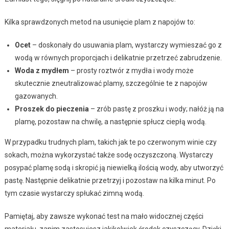
Kilka sprawdzonych metod na usunięcie plam z napojów to:
Ocet
– doskonały do usuwania plam, wystarczy wymieszać go z
wodą w równych proporcjach i delikatnie przetrzeć zabrudzenie.
Woda z mydłem
– prosty roztwór z mydła i wody może
skutecznie zneutralizować plamy, szczególnie te z napojów
gazowanych.
Proszek do pieczenia
– zrób pastę z proszku i wody; nałóż ją na
plamę, pozostaw na chwilę, a następnie spłucz ciepłą wodą.
W przypadku trudnych plam, takich jak te po czerwonym winie czy
sokach, można wykorzystać także sodę oczyszczoną. Wystarczy
posypać plamę sodą i skropić ją niewielką ilością wody, aby utworzyć
pastę. Następnie delikatnie przetrzyj i pozostaw na kilka minut. Po
tym czasie wystarczy spłukać zimną wodą.
Pamiętaj, aby zawsze wykonać test na mało widocznej części
materiału, zanim zastosujesz jakikolwiek środek czyszczący. Dzięki