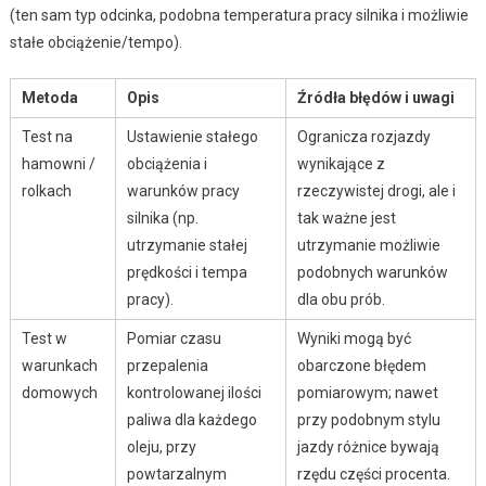
(ten sam typ odcinka, podobna temperatura pracy silnika i możliwie
stałe obciążenie/tempo).
Metoda
Opis
Źródła błędów i uwagi
Test na
Ustawienie stałego
Ogranicza rozjazdy
hamowni /
obciążenia i
wynikające z
rolkach
warunków pracy
rzeczywistej drogi, ale i
silnika (np.
tak ważne jest
utrzymanie stałej
utrzymanie możliwie
prędkości i tempa
podobnych warunków
pracy).
dla obu prób.
Test w
Pomiar czasu
Wyniki mogą być
warunkach
przepalenia
obarczone błędem
domowych
kontrolowanej ilości
pomiarowym; nawet
paliwa dla każdego
przy podobnym stylu
oleju, przy
jazdy różnice bywają
powtarzalnym
rzędu części procenta.