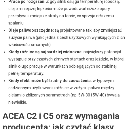
Praca po rozgrzaniu:
gdy silnik osiąga temperaturę roboczą,
olej o mniejszej lepkości może powodować niższe opory
przepływu i mniejsze straty na tarcie, co sprzyja niższemu
spalaniu.
Oleje paliwooszczędne:
są projektowane tak, aby zmniejszać
zużycie paliwa (jako jedna z cech użytkowych wynikających z ich
właściwości smarnych).
Kiedy różnice są najbardziej widoczne:
największy potencjał
występuje przy częstych zimnych startach oraz jeździe, w której
silnik długo pracuje w warunkach odbiegających od stabilnej,
pełnej temperatury.
Kiedy efekt może być trudny do zauważenia:
w typowym
codziennym użytkowaniu różnice w zużyciu paliwa między
olejami o zbliżonych parametrach (np. 5W-30 i 5W-40) bywają
niewielkie.
ACEA C2 i C5 oraz wymagania
producenta: jak czytać klasy