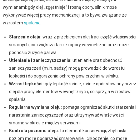
wymianami: gdy olej „zgęstnieje” i rosną opory, silnik może
wykonywać więcej pracy mechanicznej, a to bywa związane ze
wzrostem
spalania
.
Starzenie oleju:
wraz z przebiegiem olej traci część właściwości
smarnych, co zwiększa tarcie i opory wewnętrzne oraz może
podnosić zużycie paliwa.
Utlenianie i zanieczyszczenia:
utlenianie oraz obecność
zanieczyszczeń (m.in. sadzy) mogą prowadzić do wzrostu
lepkości i do pogorszenia ochrony powierzchni w silniku.
Wzrost lepkości:
gdy lepkość rośnie, rośnie opór stawiany przez
olej dla pracy elementów wewnętrznych, co sprzyja wzrostowi
spalania.
Regularna wymiana oleju:
pomaga ograniczać skutki starzenia i
narastania zanieczyszczeń oraz utrzymywać właściwości
smarne w okresie między serwisami.
Kontrola poziomu oleju:
to element konserwacji; zbyt niski
poziom może pogarszać smarowanie i chłodzenie, co może