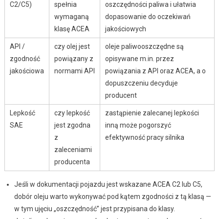
C2/C5)
spełnia
oszczędności paliwa i ułatwia
wymaganą
dopasowanie do oczekiwań
klasę ACEA
jakościowych
API /
czy olej jest
oleje paliwooszczędne są
zgodność
powiązany z
opisywane m.in. przez
jakościowa
normami API
powiązania z API oraz ACEA, a o
dopuszczeniu decyduje
producent
Lepkość
czy lepkość
zastąpienie zalecanej lepkości
SAE
jest zgodna
inną może pogorszyć
z
efektywność pracy silnika
zaleceniami
producenta
Jeśli w dokumentacji pojazdu jest wskazane ACEA C2 lub C5,
dobór oleju warto wykonywać pod kątem zgodności z tą klasą —
w tym ujęciu „oszczędność” jest przypisana do klasy.