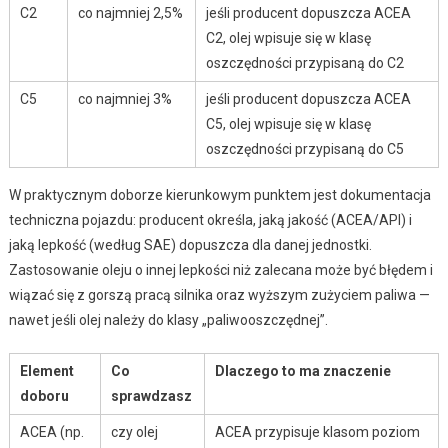
C2
co najmniej 2,5%
jeśli producent dopuszcza ACEA
C2, olej wpisuje się w klasę
oszczędności przypisaną do C2
C5
co najmniej 3%
jeśli producent dopuszcza ACEA
C5, olej wpisuje się w klasę
oszczędności przypisaną do C5
W praktycznym doborze kierunkowym punktem jest dokumentacja
techniczna pojazdu: producent określa, jaką jakość (ACEA/API) i
jaką lepkość (według SAE) dopuszcza dla danej jednostki.
Zastosowanie oleju o innej lepkości niż zalecana może być błędem i
wiązać się z gorszą pracą silnika oraz wyższym zużyciem paliwa —
nawet jeśli olej należy do klasy „paliwooszczędnej”.
Element
Co
Dlaczego to ma znaczenie
doboru
sprawdzasz
ACEA (np.
czy olej
ACEA przypisuje klasom poziom