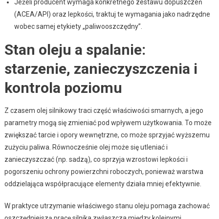
Jeżeli producent wymaga konkretnego zestawu dopuszczeń
(ACEA/API) oraz lepkości, traktuj te wymagania jako nadrzędne
wobec samej etykiety „paliwooszczędny”.
Stan oleju a spalanie:
starzenie, zanieczyszczenia i
kontrola poziomu
Z czasem olej silnikowy traci część właściwości smarnych, a jego
parametry mogą się zmieniać pod wpływem użytkowania. To może
zwiększać tarcie i opory wewnętrzne, co może sprzyjać wyższemu
zużyciu paliwa. Równocześnie olej może się utleniać i
zanieczyszczać (np. sadzą), co sprzyja wzrostowi lepkości i
pogorszeniu ochrony powierzchni roboczych, ponieważ warstwa
oddzielająca współpracujące elementy działa mniej efektywnie.
W praktyce utrzymanie właściwego stanu oleju pomaga zachować
oszczędniejszą pracę silnika zwłaszcza między kolejnymi