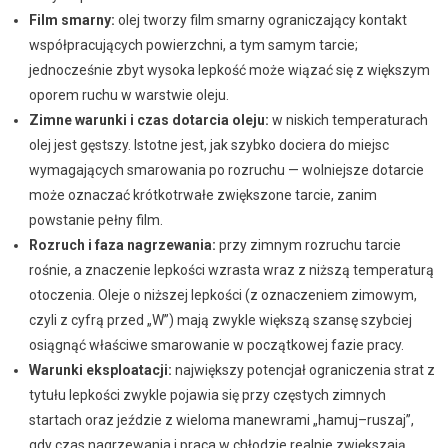
Film smarny:
olej tworzy film smarny ograniczający kontakt
współpracujących powierzchni, a tym samym tarcie;
jednocześnie zbyt wysoka lepkość może wiązać się z większym
oporem ruchu w warstwie oleju.
Zimne warunki i czas dotarcia oleju:
w niskich temperaturach
olej jest gęstszy. Istotne jest, jak szybko dociera do miejsc
wymagających smarowania po rozruchu — wolniejsze dotarcie
może oznaczać krótkotrwałe zwiększone tarcie, zanim
powstanie pełny film.
Rozruch i faza nagrzewania:
przy zimnym rozruchu tarcie
rośnie, a znaczenie lepkości wzrasta wraz z niższą temperaturą
otoczenia. Oleje o niższej lepkości (z oznaczeniem zimowym,
czyli z cyfrą przed „W”) mają zwykle większą szansę szybciej
osiągnąć właściwe smarowanie w początkowej fazie pracy.
Warunki eksploatacji:
największy potencjał ograniczenia strat z
tytułu lepkości zwykle pojawia się przy częstych zimnych
startach oraz jeździe z wieloma manewrami „hamuj–ruszaj”,
gdy czas nagrzewania i praca w chłodzie realnie zwiększają