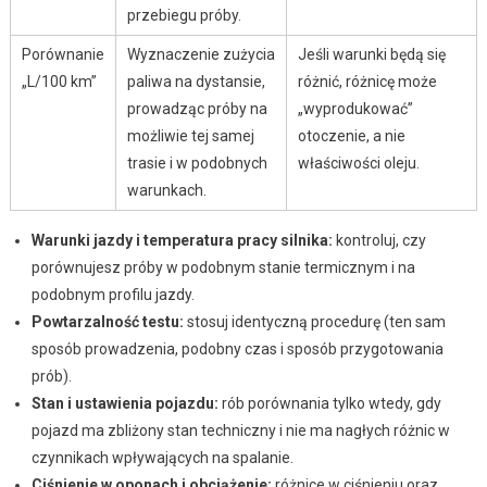
przebiegu próby.
Porównanie
Wyznaczenie zużycia
Jeśli warunki będą się
„L/100 km”
paliwa na dystansie,
różnić, różnicę może
prowadząc próby na
„wyprodukować”
możliwie tej samej
otoczenie, a nie
trasie i w podobnych
właściwości oleju.
warunkach.
Warunki jazdy i temperatura pracy silnika:
kontroluj, czy
porównujesz próby w podobnym stanie termicznym i na
podobnym profilu jazdy.
Powtarzalność testu:
stosuj identyczną procedurę (ten sam
sposób prowadzenia, podobny czas i sposób przygotowania
prób).
Stan i ustawienia pojazdu:
rób porównania tylko wtedy, gdy
pojazd ma zbliżony stan techniczny i nie ma nagłych różnic w
czynnikach wpływających na spalanie.
Ciśnienie w oponach i obciążenie:
różnice w ciśnieniu oraz