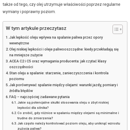
także od tego, czy olej utrzymuje właściwości poprzez regularne
wymiany i poprawny poziom.
W tym artykule przeczytasz
Jak lepkość oleju wpływa na spalanie paliwa przez opory
wewnętrzne
Olej niskiej lepkości i oleje paliwooszczędne: kiedy przekładają się
na mniejsze zużycie
ACEA C2 i C5 oraz wymagania producenta: jak czytać klasy
oszczędności
Stan oleju a spalanie: starzenie, zanieczyszczenia i kontrola
poziomu
Jak porównywać spalanie między olejami: warunki jazdy, pomiary i
źródła błędów
FAQ – najczęściej zadawane pytania
Jakie są potencjalne skutki stosowania oleju o zbyt niskiej
lepkości dla silnika?
Co zrobić, gdy różnice w spalaniu między olejami są minimalne i
trudne do zmierzenia?
Jak często należy kontrolować poziom oleju, aby uniknąć wzrostu
zużycia paliwa?