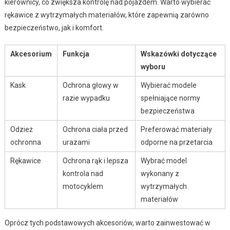
kierownicy, co zwiększa kontrolę nad pojazdem. Warto wybierać
rękawice z wytrzymałych materiałów, które zapewnią zarówno
bezpieczeństwo, jak i komfort.
Akcesorium
Funkcja
Wskazówki dotyczące
wyboru
Kask
Ochrona głowy w
Wybierać modele
razie wypadku
spełniające normy
bezpieczeństwa
Odzież
Ochrona ciała przed
Preferować materiały
ochronna
urazami
odporne na przetarcia
Rękawice
Ochrona rąk i lepsza
Wybrać model
kontrola nad
wykonany z
motocyklem
wytrzymałych
materiałów
Oprócz tych podstawowych akcesoriów, warto zainwestować w