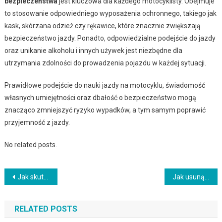
bezpieczeństwa
jest kluczowa dla każdego motocyklisty. Obejmuje
to stosowanie odpowiedniego wyposażenia ochronnego, takiego jak
kask, skórzana odzież czy rękawice, które znacznie zwiększają
bezpieczeństwo jazdy. Ponadto, odpowiedzialne podejście do jazdy
oraz unikanie alkoholu i innych używek jest niezbędne dla
utrzymania zdolności do prowadzenia pojazdu w każdej sytuacji.
Prawidłowe podejście do nauki jazdy na motocyklu, świadomość
własnych umiejętności oraz dbałość o bezpieczeństwo mogą
znacząco zmniejszyć ryzyko wypadków, a tym samym poprawić
przyjemność z jazdy.
No related posts.
Nawigacja
Jak skutecznie odświeżyć wnętrze samochodu?
Jak usunąć i przetransportować swoje meble
wpisu
RELATED POSTS