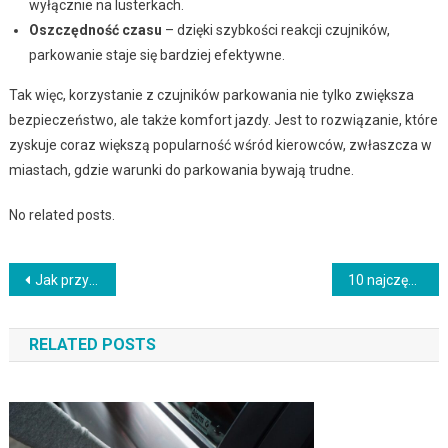
wyłącznie na lusterkach.
Oszczędność czasu
– dzięki szybkości reakcji czujników,
parkowanie staje się bardziej efektywne.
Tak więc, korzystanie z czujników parkowania nie tylko zwiększa
bezpieczeństwo, ale także komfort jazdy. Jest to rozwiązanie, które
zyskuje coraz większą popularność wśród kierowców, zwłaszcza w
miastach, gdzie warunki do parkowania bywają trudne.
No related posts.
Nawigacja
Jak przygotować samochód do podróży na długie dystanse?
10 najczęstszych powodów, dla których Twój samochód nie działa
wpisu
RELATED POSTS